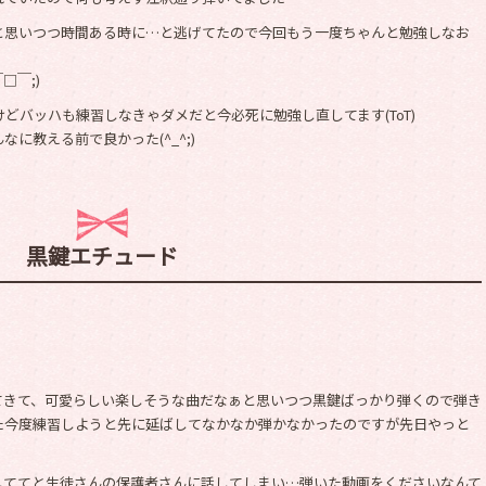
と思いつつ時間ある時に…と逃げてたので今回もう一度ちゃんと勉強しなお
□￣;)
どバッハも練習しなきゃダメだと今必死に勉強し直してます(ToT)
に教える前で良かった(^_^;)
黒鍵エチュード
てきて、可愛らしい楽しそうな曲だなぁと思いつつ黒鍵ばっかり弾くので弾き
た今度練習しようと先に延ばしてなかなか弾かなかったのですが先日やっと
しててと生徒さんの保護者さんに話してしまい…弾いた動画をくださいなんて