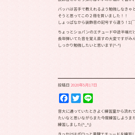
バッハは苦手で教えれるよう勉強しなきゃ
そうと思ってこの２冊を買いました！！
しょっぱなから装飾音の記号すら違う！Σ(￣
ちょっとショパンのエチュード中途半端だけ
長年弾いてた音を覚え直すの大変ですがみんな
しっかり勉強したいと思います(^-^)
投稿日
2020年5月17日
Facebook
Twitter
Line
音大に通っていたときよく練習室から流れ
たいなと思いながらまた今度練習しようま
練習しました(^_^;)
きっかけはポロっと黒鍵エチュードを練習