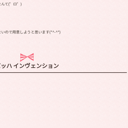
んて(゜ロ゜)
ので用意しようと思います(*^-^*)
バッハ インヴェンション