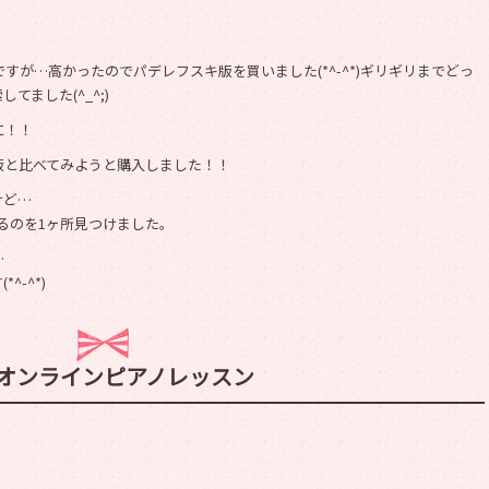
が…高かったのでパデレフスキ版を買いました(*^-^*)ギリギリまでどっ
ました(^_^;)
に！！
版と比べてみようと購入しました！！
けど…
あるのを1ヶ所見つけました。
…
-^*)
オンラインピアノレッスン