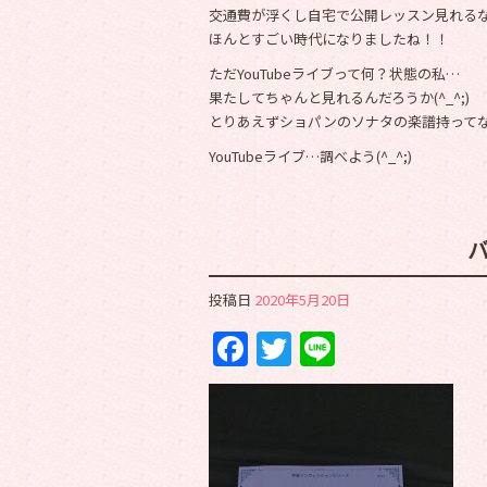
交通費が浮くし自宅で公開レッスン見れるな
ほんとすごい時代になりましたね！！
ただYouTubeライブって何？状態の私…
果たしてちゃんと見れるんだろうか(^_^;)
とりあえずショパンのソナタの楽譜持ってない
YouTubeライブ…調べよう(^_^;)
投稿日
2020年5月20日
Facebook
Twitter
Line