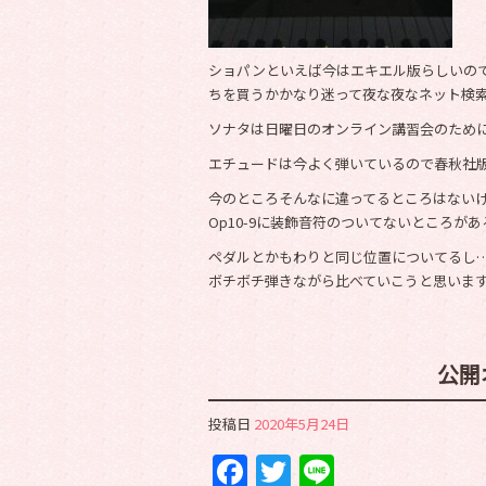
ショパンといえば今はエキエル版らしいのです
ちを買うかかなり迷って夜な夜なネット検索して
ソナタは日曜日のオンライン講習会のため
エチュードは今よく弾いているので春秋社
今のところそんなに違ってるところはない
Op10-9に装飾音符のついてないところが
ペダルとかもわりと同じ位置についてるし
ボチボチ弾きながら比べていこうと思います(*^
公開
投稿日
2020年5月24日
Facebook
Twitter
Line