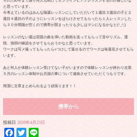
そのため今まで通り何人も続けてオンラインピアノレッスンするのが難しいな
と思っています。
今考えているのはみんな隔週レッスンにしていただいて１週目３週目の子と２
週目４週目の子のようにレッスンをばらけさせてもらったら１人レッスンした
ら３０分間隔が空くので携帯が固まったりも少しはマシになるかなと(^_^;)
レッスンのない週は宿題の曲を弾いた動画を送ってもらって音やリズム、運
指、強弱の確認をさせてもらおうかなと思っています。
ワークは写メ撮ってもらったら○つけして返せるのでワークは毎週見させてもら
います。
あと何人か体験レッスン受けてない子がいますので体験レッスンが終わり次第
５月のレッスン体制やお月謝の事について連絡させていただくつもりです。
簡潔に文章まとめられるよう頑張ります！！
携帯から
投稿日
2020年4月23日
Facebook
Twitter
Line