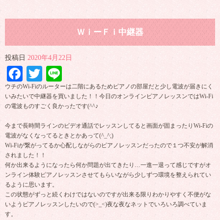
ＷｉーＦｉ中継器
投稿日
2020年4月22日
Facebook
Twitter
Line
ウチのWi-Fiのルーターは二階にあるためピアノの部屋だと少し電波が届きにく
いみたいで中継器を買いました！！今日のオンラインピアノレッスンではWi-Fi
の電波ものすごく良かったです(^^♪
今まで長時間ラインのビデオ通話でレッスンしてると画面が固まったりWi-Fiの
電波がなくなってるときとかあって(^_^;)
Wi-Fiが繋がってるか心配しながらのピアノレッスンだったので１つ不安が解消
されました！！
何か出来るようになったら何か問題が出てきたり…一進一退って感じですがオ
ンライン体験ピアノレッスンさせてもらいながら少しずつ環境を整えられてい
るように思います。
この状態がずっと続くわけではないのですが出来る限りわかりやすく不便がな
いようピアノレッスンしたいので(>_<)夜な夜なネットでいろいろ調べていま
す。