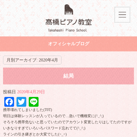
オフィシャルブログ
月別アーカイブ:
2020年4月
結局
投稿日
2020年4月29日
Facebook
Twitter
Line
携帯壊れてしまいました(T0T)
明日は体験レッスンが入っているので…急いで機種変に(^_^;)
そろそろ携帯危ないと思っていたのでアカウント変更したりはしてたのですが
いきなりすぎていろいろパスワード忘れてて(^_^;)
ラインの引き継ぎとか大変でした(>_<)