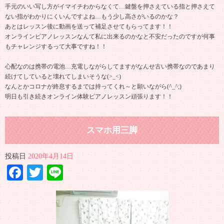
手元のいい写し方がイマイチわからなくて…鍵盤を押さえている指と押さえて
ない指がわかりにくいんですよね…もう少し高さがいるのかな？
あとはレッスン後に動画を送って補足させてもらってます！！
オンラインピアノレッスンなんて私に出来るのかなと不安だったのですが何事
もチャレンジするって大事ですね！！
心配なのは携帯の電池…充電しながらしてますがなんせ古い携帯なのであまり
続けてしていると壊れてしまいそうな(>_<)
なんとかコロナが終息するまでは持ってくれ～と願いながら(^_^;)
明日も引き続きオンライン体験ピアノレッスン頑張ります！！
スマホ用三脚
投稿日
2020年4月14日
Facebook
Twitter
Line