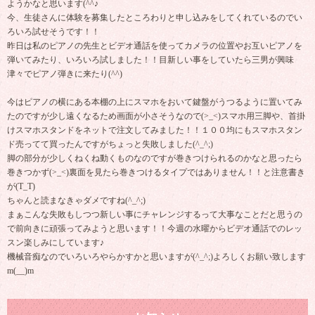
ようかなと思います(^^♪
今、生徒さんに体験を募集したところわりと申し込みをしてくれているのでい
ろいろ試せそうです！！
昨日は私のピアノの先生とビデオ通話を使ってカメラの位置やお互いピアノを
弾いてみたり、いろいろ試しました！！目新しい事をしていたら三男が興味
津々でピアノ弾きに来たり(^^)
今はピアノの横にある本棚の上にスマホをおいて鍵盤がうつるように置いてみ
たのですが少し遠くなるため画面が小さそうなので(>_<)スマホ用三脚や、首掛
けスマホスタンドをネットで注文してみました！！１００均にもスマホスタン
ド売ってて買ったんですがちょっと失敗しました(^_^;)
脚の部分が少しくねくね動くものなのですが巻きつけられるのかなと思ったら
巻きつかず(>_<)裏面を見たら巻きつけるタイプではありません！！と注意書き
が(T_T)
ちゃんと読まなきゃダメですね(^_^;)
まぁこんな失敗もしつつ新しい事にチャレンジするって大事なことだと思うの
で前向きに頑張ってみようと思います！！今週の水曜からビデオ通話でのレッ
スン楽しみにしています♪
機械音痴なのでいろいろやらかすかと思いますが(^_^;)よろしくお願い致します
m(__)m