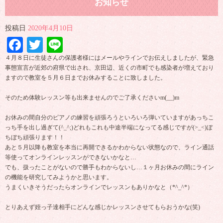
お知らせ
投稿日
2020年4月10日
Facebook
Twitter
Line
４月８日に生徒さんの保護者様にはメールやラインでお伝えしましたが、緊急
事態宣言が近郊の府県で出され、京田辺、近くの市町でも感染者が増えており
ますので教室を５月６日までお休みすることに致しました。
そのため体験レッスン等も出来ませんのでご了承くださいm(__)m
お休みの間自分のピアノの練習を頑張ろうといろいろ弾いていますがあっちこ
っち手を出し過ぎて(^_^;)どれもこれも中途半端になってる感じですが(>_<)ぼ
ちぼち頑張ります！！
あと５月以降も教室を本当に再開できるかわからない状態なので、ライン通話
等使ってオンラインレッスンができないかなと…
でも、扱ったことがないので勝手もわからないし…１ヶ月お休みの間にライン
の機能を研究してみようかと思います。
うまくいきそうだったらオンラインでレッスンもありかなと（*^_^*）
とりあえず姪っ子達相手にどんな感じかレッスンさせてもらおうかな(笑)