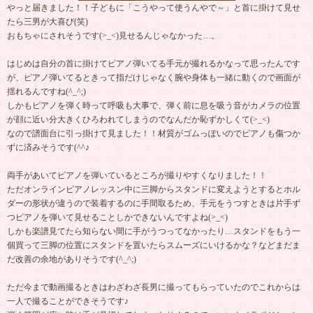
やっと届きました！！子どもに「こうやって使うんやで～」と首に掛けて見せ
たら三男が大喜び(笑)
おもちゃにされそうです(>_<)見せるんじゃなかった…。
はじめは自分の首に掛けてピアノ弾いてる手元が撮れるかなって思ったんです
が、ピアノ弾いてるときって指だけじゃなく腕や身体も一緒に動くので画面が
揺れるんですね(^_^;)
しかもピアノを弾く時って呼吸も大事で、弾く前に息を吸う音がカメラの位置
が顔に近い分大きくひろわれてしまうのでなんだか恥ずかしくて(>_<)
なので譜面台に引っ掛けて見ました！！材質がゴムっぽいのでピアノも傷つか
ずに済みそうです(^^♪
両手があいてピアノを弾いているところが撮りやすくなりました！！
ただオンラインピアノレッスン中に三脚からスタンドに変えようとするとホル
ダーの形状が違うので装着するのに手間取るため、手元をうつすときは片手ず
つピアノを弾いて見せることしかできないんですよね(>_<)
しかも楽譜見てたら知らない間に手がうつってなかったり…スタンドをもう一
個買って三脚の位置にスタンドを置いたらスムーズにいけるかな？などまだま
だ改善の余地がありそうです(^_^;)
ただ今まで動画撮るときはわざわざ長男に撮ってもらっていたのでこれからは
一人で撮ることができそうです♪