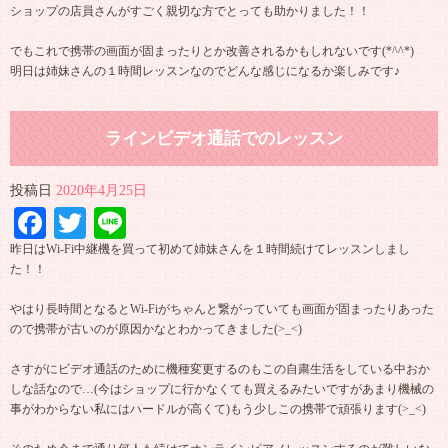
ショップの店員さんがすごく親切な方でとっても助かりました！！
でもこれで携帯の画面が固まったりとか改善されるかもしれないです(*^^*)
明日は姉妹さんの１時間レッスンなのでどんな感じになるか楽しみです♪
ラインビデオ通話でのレッスン
投稿日
2020年4月25日
Facebook
Twitter
Line
昨日はWi-Fi中継機を買って初めて姉妹さんを１時間続けてレッスンしまし
た！！
やはり長時間となるとWi-Fiがちゃんと繋がっていても画面が固まったりあった
ので携帯が古いのが原因かなとわかってきました(>_<)
さすがにビデオ通話のために機種変更するのもこの自粛生活をしている中おか
しな話なので…(今はショップに行かなくても買えるみたいですがあまり機械の
事がわからない私にはハードルが高くて)もう少しこの携帯で頑張ります(>_<)