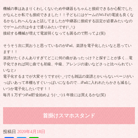
機械の事はあまりくわしくないため中継器もちゃんと接続できるか心配でした
がなんとか私でも接続できました！！子どもにはゲームのWi-Fiの電波も良くな
るかもしれへんなぁと話してましたが中継器に接続する設定が必要みたいなの
でゲームの方は今まで通りみたいです(^_^;)
接続する機械が増えて電波弱くなっても困るので黙ってよ(笑)
そうそう次に買おうと思っているのがiPad。楽譜を電子化したいなと思ってい
ます！！
楽譜がたくさんありすぎてどこに何の曲があったっけ？と探すことが多く…電
子化できれば同じ曲でも初級、中級、アレンジの違いなどさっと比べられてい
いなと♪
電子化するまでが大変そうですが(>_<)でも雑誌の楽譜とかいらないページがい
っぱいあって本棚もすぐいっぱいになるので…iPadに入れれたらかさも減るし
いつか電子化したいです！！
毎月１万ずつiPad貯金始めよう(>_<)１年後には買えるかな(笑)
首掛けスマホスタンド
投稿日
2020年4月18日