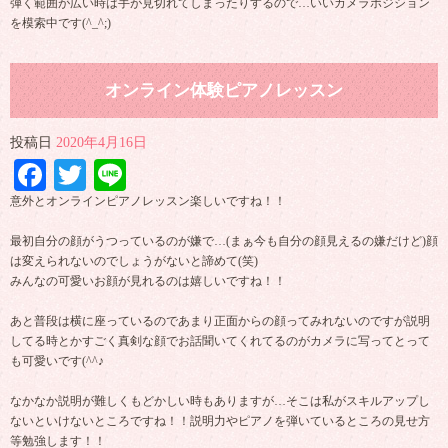
弾く範囲が広い時は手が見切れてしまったりするので…いいカメラポジション
を模索中です(^_^;)
オンライン体験ピアノレッスン
投稿日
2020年4月16日
Facebook
Twitter
Line
意外とオンラインピアノレッスン楽しいですね！！
最初自分の顔がうつっているのが嫌で…(まぁ今も自分の顔見えるの嫌だけど)顔
は変えられないのでしょうがないと諦めて(笑)
みんなの可愛いお顔が見れるのは嬉しいですね！！
あと普段は横に座っているのであまり正面からの顔ってみれないのですが説明
してる時とかすごく真剣な顔でお話聞いてくれてるのがカメラに写ってとって
も可愛いです(^^♪
なかなか説明が難しくもどかしい時もありますが…そこは私がスキルアップし
ないといけないところですね！！説明力やピアノを弾いているところの見せ方
等勉強します！！