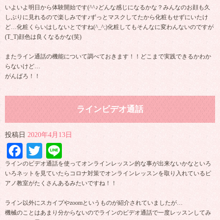
いよいよ明日から体験開始です(^^♪どんな感じになるかな？みんなのお顔も久
しぶりに見れるので楽しみです♪ずっとマスクしてたから化粧もせずにいたけ
ど…化粧くらいはしないとですね(^_^;)化粧してもそんなに変わんないのですが
(T_T)顔色は良くなるかな(笑)
またライン通話の機能について調べておきます！！どこまで実践できるかわか
らないけど…
がんばろ！！
ラインビデオ通話
投稿日
2020年4月13日
Facebook
Twitter
Line
ラインのビデオ通話を使ってオンラインレッスン的な事が出来ないかなといろ
いろネットを見ていたらコロナ対策でオンラインレッスンを取り入れているピ
アノ教室がたくさんあるみたいですね！！
ライン以外にスカイプやzoomというものが紹介されていましたが…
機械のことはあまり分からないのでラインのビデオ通話で一度レッスンしてみ