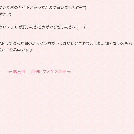
ていた嵐のカイトが載ってたので買いました(*^^*)
^_^;
ない…ノリが悪いのか若さが足りないのか…(-_- )
があって読んだ事のあるマンガがいっぱい紹介されてました。知らないのもあ
りるか…悩み中です♪
←
誕生日
月刊ピアノ１２月号
→