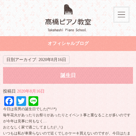
オフィシャルブログ
日別アーカイブ:
2020年8月16日
誕生日
投稿日
2020年8月16日
Facebook
Twitter
Line
今日は長男の誕生日でした(*^^*)
毎年花火があったりお祭りがあったりとイベント事と重なることが多いのです
が今年は見事に何もなく…
おとなしく家で過ごしてました(^_^;)
いつもは私が車乗らないので近くでしかケーキ買えないのですが、今日はたま